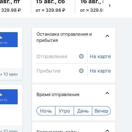
авг., пт
15 авг., сб
16 авг., вс
17
≈ 329.98 ₽
от ≈ 329.98 ₽
от ≈ 329.98 ₽
от 
Остановка отправления и
ь
прибытия
есто
На карте
На карте
 ч 10 мин
ь
Время отправления
есто
Ночь
Утро
День
Вечер
 ч 10 мин