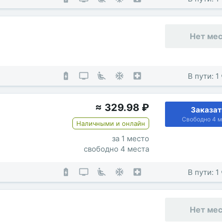
Нет ме
В пути: 1
≈
329.98
₽
Заказат
Свободно 4 м
Наличными и онлайн
за 1 место
свободно 4 места
В пути: 1
Нет ме