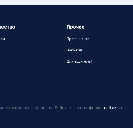
чество
Прочее
ром
Пресс-центр
Вакансии
Для водителей
у пассажирских перевозок
.
Работает на платформе
carbus.io